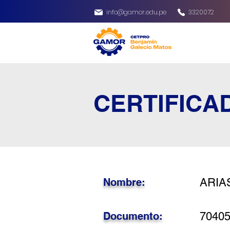
info@gamor.edu.pe
3320072
CERTIFICA
Nombre:
ARIAS
Documento:
7040