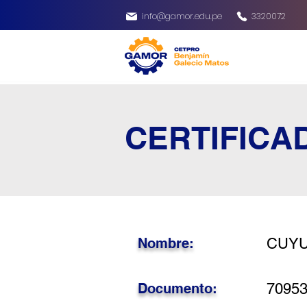
info@gamor.edu.pe
3320072
CERTIFICA
Nombre:
CUYU
Documento:
7095