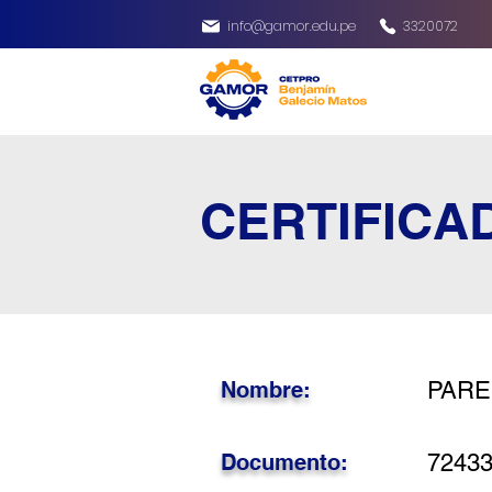
info@gamor.edu.pe
3320072
CERTIFICA
Nombre:
PARE
Documento:
7243