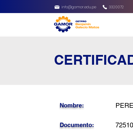
info@gamor.edu.pe
3320072
CERTIFICA
Nombre:
PEREZ
Documento:
7251