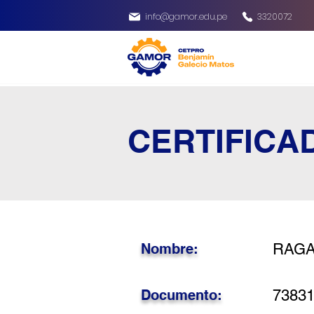
info@gamor.edu.pe
3320072
CERTIFICA
Nombre:
RAGA
Documento:
7383