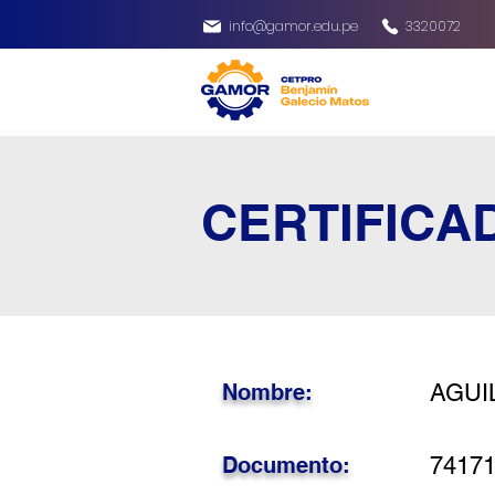
info@gamor.edu.pe
3320072
CERTIFICA
Nombre:
AGUI
Documento:
7417