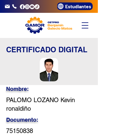
Estudiantes
info@gamor.edu.pe
3320072
CERTIFICADO DIGITAL
Nombre:
PALOMO LOZANO Kevin
ronaldiño
Documento:
75150838