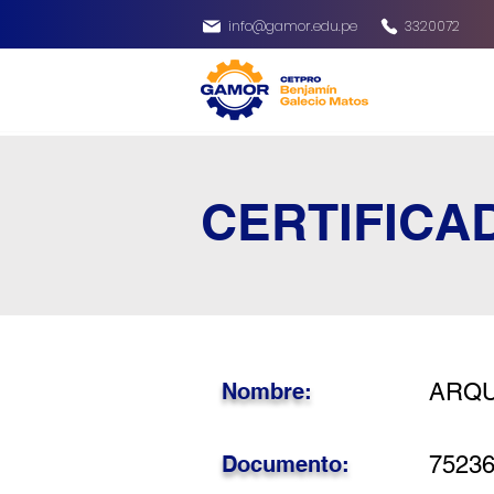
info@gamor.edu.pe
3320072
CERTIFICA
Nombre:
ARQU
Documento:
7523