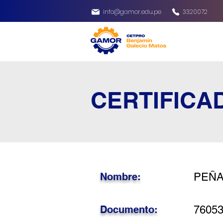
info@gamor.edu.pe
3320072
CERTIFICA
Nombre:
PEÑA
Documento:
7605