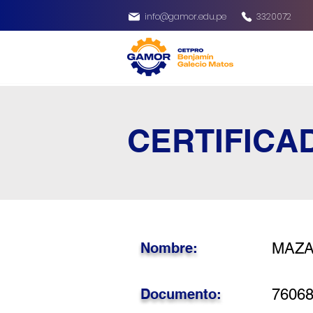
info@gamor.edu.pe
3320072
CERTIFICA
Nombre:
MAZA
Documento:
7606