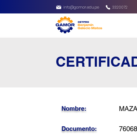
info@gamor.edu.pe
3320072
CERTIFICA
Nombre:
MAZA
Documento:
7606