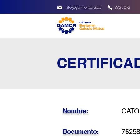
info@gamor.edu.pe
3320072
CERTIFICA
Nombre:
CATO
Documento:
7625