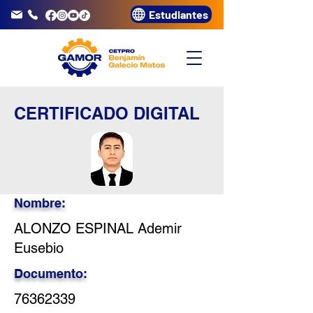
Estudiantes
info@gamor.edu.pe
3320072
CERTIFICADO DIGITAL
Nombre:
ALONZO ESPINAL Ademir
Eusebio
Documento:
76362339