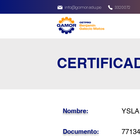
info@gamor.edu.pe
3320072
CERTIFICA
Nombre:
YSLA
Documento:
7713