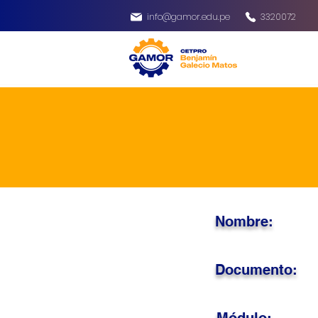
info@gamor.edu.pe
3320072
Nombre:
Documento: