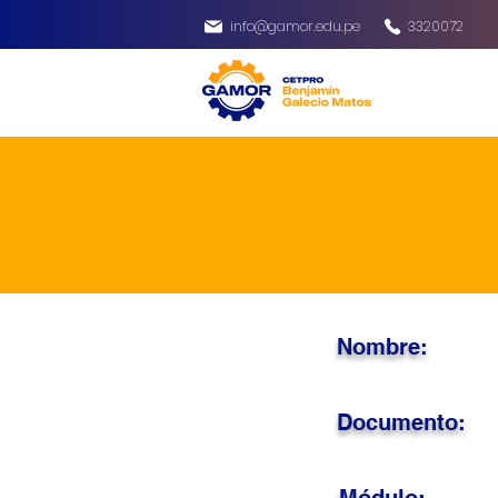
info@gamor.edu.pe
3320072
Nombre:
Documento: