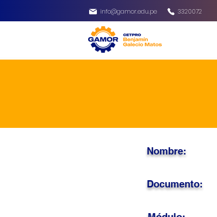
info@gamor.edu.pe
3320072
Nombre:
Documento: