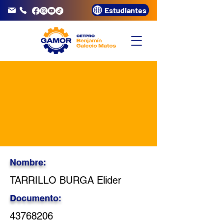
Estudiantes
info@gamor.edu.pe
3320072
Nombre:
TARRILLO BURGA Elider
Documento:
43768206