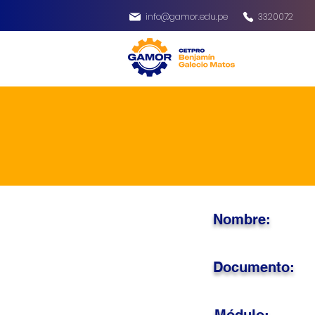
info@gamor.edu.pe
3320072
Nombre:
Documento: