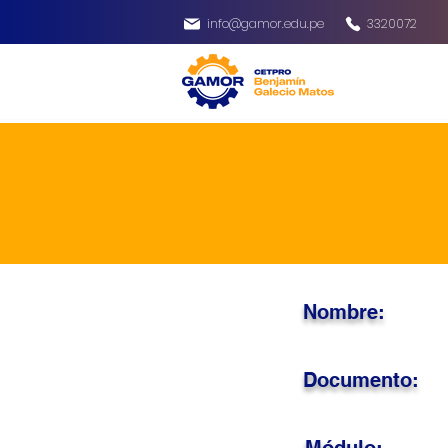
info@gamor.edu.pe
3320072
Nombre:
Documento: