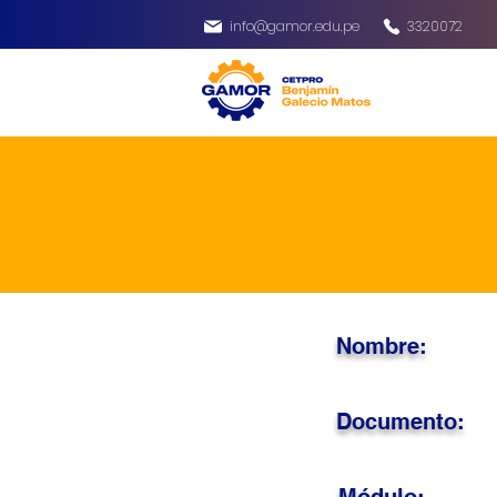
info@gamor.edu.pe
3320072
Nombre:
Documento: