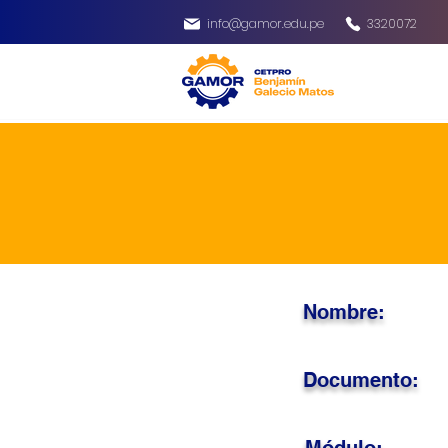
info@gamor.edu.pe
3320072
Nombre:
Documento: