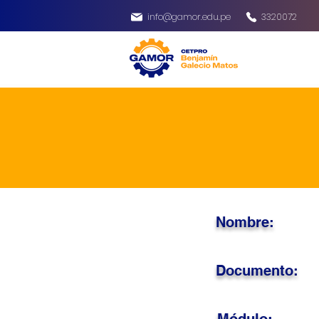
info@gamor.edu.pe
3320072
Nombre:
Documento: