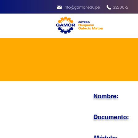
info@gamor.edu.pe
3320072
Nombre:
Documento: