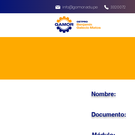
info@gamor.edu.pe
3320072
Nombre:
Documento: