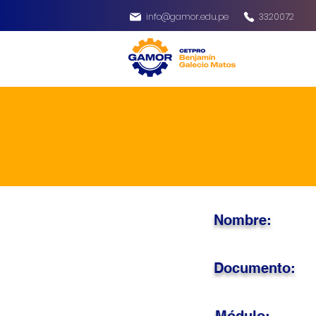
info@gamor.edu.pe
3320072
Nombre:
Documento: