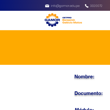
info@gamor.edu.pe
3320072
Nombre:
Documento: