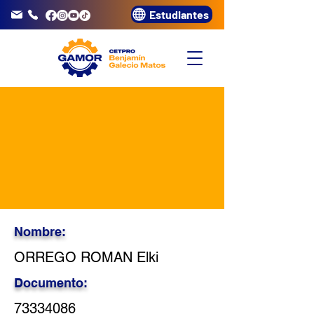
Estudiantes
info@gamor.edu.pe
3320072
Nombre:
ORREGO ROMAN Elki
Documento:
73334086