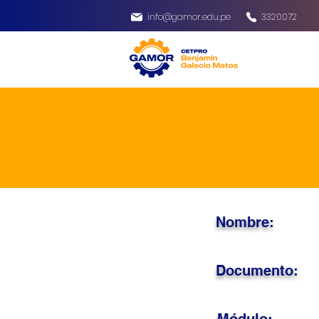
info@gamor.edu.pe
3320072
Nombre:
Documento: