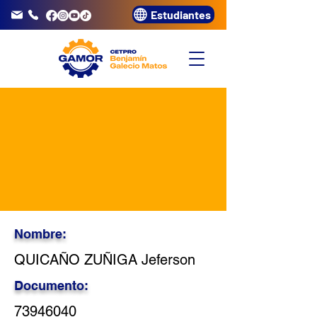
Estudiantes
info@gamor.edu.pe
3320072
Nombre:
QUICAÑO ZUÑIGA Jeferson
Documento:
73946040