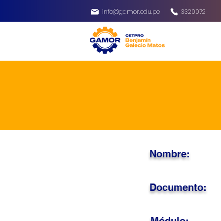
info@gamor.edu.pe
3320072
Nombre:
Documento: