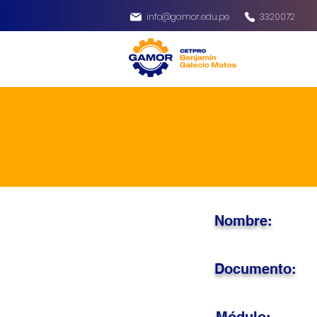
info@gamor.edu.pe
3320072
Nombre:
Documento: