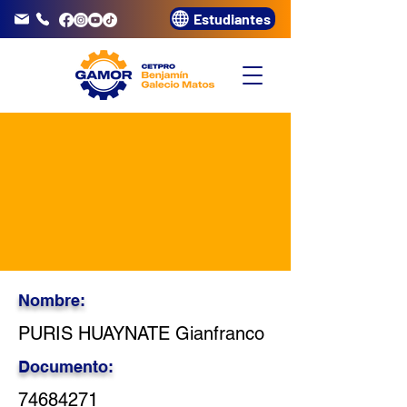
Estudiantes
info@gamor.edu.pe
3320072
Nombre:
PURIS HUAYNATE Gianfranco
Documento:
74684271