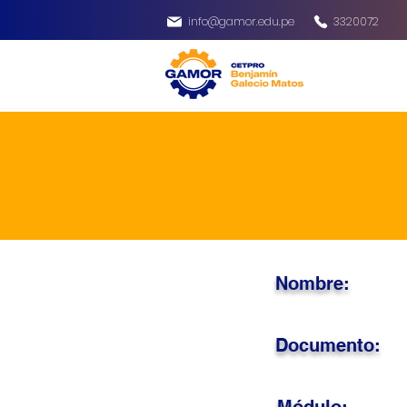
info@gamor.edu.pe
3320072
Nombre:
Documento: