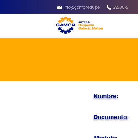
info@gamor.edu.pe
3320072
Nombre:
Documento: