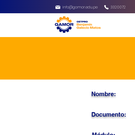
info@gamor.edu.pe
3320072
Nombre:
Documento: