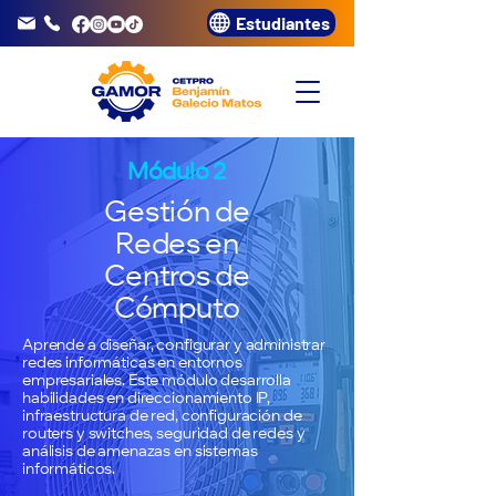
Estudiantes
info@gamor.edu.pe
3320072
Módulo 2
Gestión de
Redes en
Centros de
Cómputo
Aprende a diseñar, configurar y administrar
redes informáticas en entornos
empresariales. Este módulo desarrolla
habilidades en direccionamiento IP,
infraestructura de red, configuración de
routers y switches, seguridad de redes y
análisis de amenazas en sistemas
informáticos.