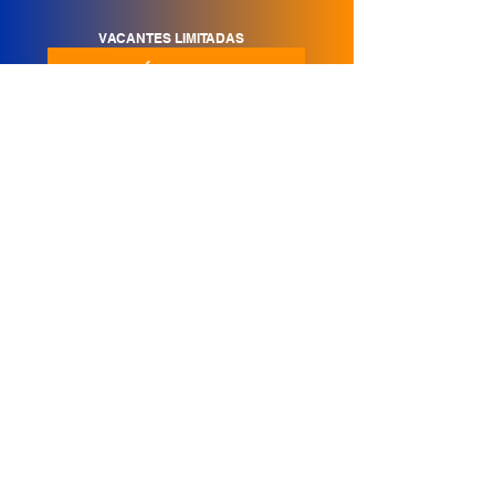
VACANTES LIMITADAS
MATRICÚLATE AHORA
Síguenos en Redes
Contáctenos
Nosotros
Quienes Somos
Misión y Visión
Premios