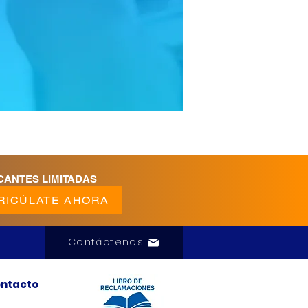
CANTES LIMITADAS
RICÚLATE AHORA
Contáctenos
ntacto