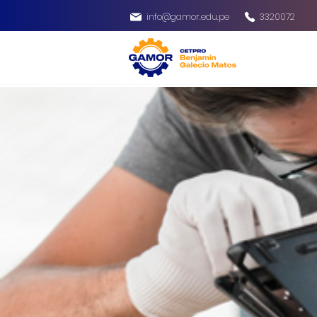
info@gamor.edu.pe
3320072