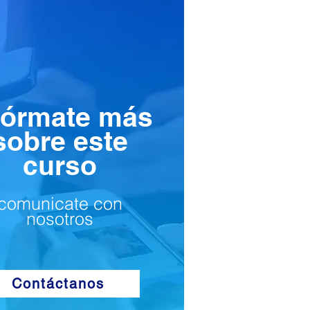
fórmate más
sobre este
curso
comunicate con
nosotros
Contáctanos