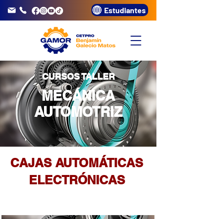
Estudiantes
info@gamor.edu.pe
3320072
CURSOS TALLER
MECÁNICA
AUTOMOTRIZ
CAJAS AUTOMÁTICAS
ELECTRÓNICAS
DURACIÓN: 48 H
CERTIFICACIÓN: GAMOR