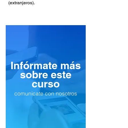
(extranjeros).
Infórmate más
sobre este
curso
comunicate con nosotros