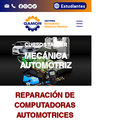
Estudiantes
info@gamor.edu.pe
3320072
CURSOS TALLER
MECÁNICA
AUTOMOTRIZ
REPARACIÓN DE
COMPUTADORAS
AUTOMOTRICES
DURACIÓN: 32 H
CERTIFICACIÓN: GAMOR