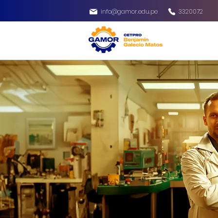
info@gamor.edu.pe
3320072