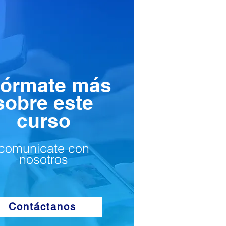
fórmate más
sobre este
curso
comunicate con
nosotros
Contáctanos