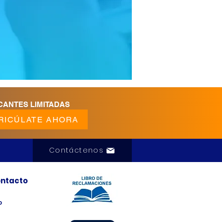
CANTES LIMITADAS
RICÚLATE AHORA
Contáctenos
ntacto
o