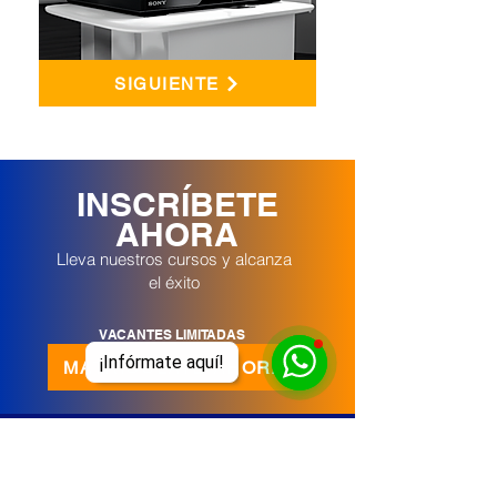
SIGUIENTE
INSCRÍBETE
AHORA
Lleva nuestros cursos y alcanza
el éxito
VACANTES LIMITADAS
¡Infórmate aquí!
MATRICÚLATE AHORA
Síguenos en Redes