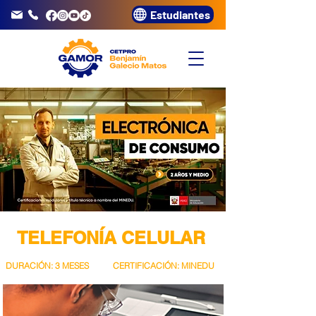
Estudiantes
info@gamor.edu.pe
3320072
TELEFONÍA CELULAR
DURACIÓN: 3 MESES
CERTIFICACIÓN: MINEDU